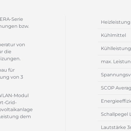
ERA-Serie
Heizleistung
hnungen bzw.
Kühlmittel
peratur von
Kühlleistung
r die
eizungen.
max. Leistu
bau für
Spannungsv
nung von 3
SCOP Average
t WLAN-Modul
Energieeffiz
t-Grid-
voltaikanlage
Schallpegel
Leistung dem
Lautstärke 