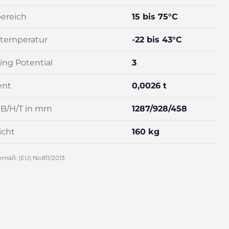
ereich
15 bis 75°C
temperatur
-22 bis 43°C
ng Potential
3
ent
0,0026 t
B/H/T in mm
1287/928/458
icht
160 kg
emäß: (EU) No.811/2013