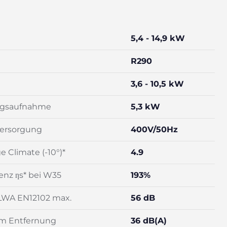
5,4 - 14,9 kW
R290
3,6 - 10,5 kW
ngsaufnahme
5,3 kW
ersorgung
400V/50Hz
 Climate (-10°)*
4.9
ienz ƞs* bei W35
193%
 LWA EN12102 max.
56 dB
3m Entfernung
36 dB(A)