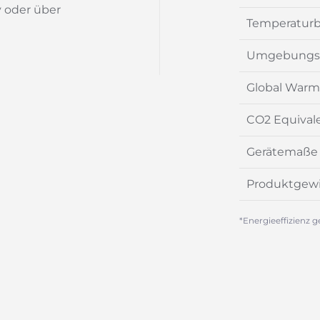
y oder über
Temperaturb
Umgebungs
Global Warmi
CO2 Equival
Gerätemaße 
Produktgew
*Energieeffizienz g