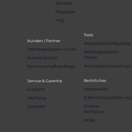
Kontakt
Ratgeber
FAQ
Tools
Kunden / Partner
Angebotskonfigurator
Wärmepumpen-Check
Wärmepumpen-
Check
Kundenportal
Amortisationsrechner
Partnerschaftsanfrage
Rechtliches
Service & Garantie
Impressum
Support
Datenschutzerklärung
Wartung
Cookie-
Garantie
Richtlinie
AGBs