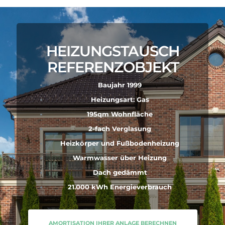
HEIZUNGSTAUSCH
REFERENZOBJEKT
Baujahr 1999
Heizungsart: Gas
195qm Wohnfläche
2-fach Verglasung
Heizkörper und Fußbodenheizung
Warmwasser über Heizung
Dach gedämmt
21.000 kWh Energieverbrauch
AMORTISATION IHRER ANLAGE BERECHNEN