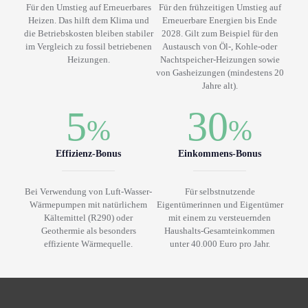
Für den Umstieg auf Erneuerbares
Für den frühzeitigen Umstieg auf
Heizen. Das hilft dem Klima und
Erneuerbare Energien bis Ende
die Betriebskosten bleiben stabiler
2028. Gilt zum Beispiel für den
im Vergleich zu fossil betriebenen
Austausch von Öl-, Kohle-oder
Heizungen.
Nachtspeicher-Heizungen sowie
von Gasheizungen (mindestens 20
Jahre alt).
5
30
%
%
Effizienz-Bonus
Einkommens-Bonus
Bei Verwendung von Luft-Wasser-
Für selbstnutzende
Wärmepumpen mit natürlichem
Eigentümerinnen und Eigentümer
Kältemittel (R290) oder
mit einem zu versteuernden
Geothermie als besonders
Haushalts-Gesamteinkommen
effiziente Wärmequelle.
unter 40.000 Euro pro Jahr.