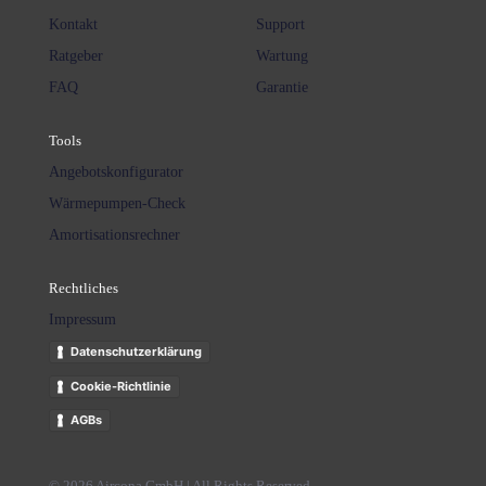
Kontakt
Support
Ratgeber
Wartung
FAQ
Garantie
Tools
Angebotskonfigurator
Wärmepumpen-Check
Amortisationsrechner
Rechtliches
Impressum
Datenschutzerklärung
Cookie-Richtlinie
AGBs
© 2026 Aircona GmbH | All Rights Reserved