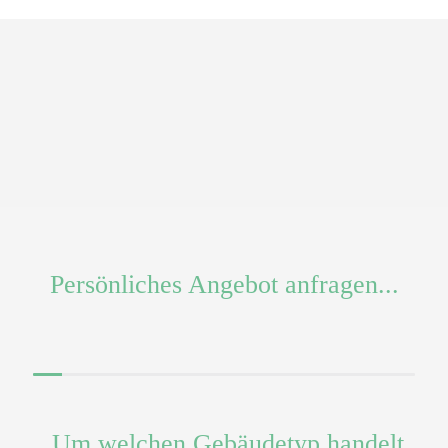
BETRIEBSKOSTEN
CO² EINSPARUNG
-
40
%
70
%
WARTUNGSKOSTEN
FÖRDERUNG
-
30
%
40
%