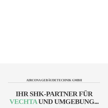
Mareike, 36
Wir freuen uns sehr, durch den Austausch unserer alten
Gasheizung beruhigt in die Zukunft blicken zu können
und gleichzeitig einen positiven Beitrag zur CO2
Einsparung zu leisten.
Gerd, 62
AIRCONA GEBÄUDETECHNIK GMBH
IHR SHK-PARTNER FÜR
VECHTA
UND UMGEBUNG...