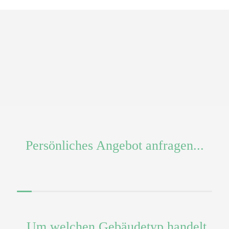
BETRIEBSKOSTEN
CO² EINSPARUNG
-
40
%
70
%
WARTUNGSKOSTEN
FÖRDERUNG
-
30
%
40
%