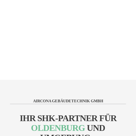
Mareike, 36
Wir freuen uns sehr, durch den Austausch unserer alten
Gasheizung beruhigt in die Zukunft blicken zu können
und gleichzeitig einen positiven Beitrag zur CO2
Einsparung zu leisten.
Gerd, 62
AIRCONA GEBÄUDETECHNIK GMBH
IHR SHK-PARTNER FÜR
OLDENBURG
UND