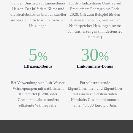
Für den Umstieg auf Erneuerbares
Für den frühzeitigen Umstieg auf
Heizen. Das hilft dem Klima und
Erneuerbare Energien bis Ende
die Betriebskosten bleiben stabiler
2028. Gilt zum Beispiel für den
im Vergleich zu fossil betriebenen
Austausch von Öl-, Kohle-oder
Heizungen.
Nachtspeicher-Heizungen sowie
von Gasheizungen (mindestens 20
Jahre alt).
5
30
%
%
Effizienz-Bonus
Einkommens-Bonus
Bei Verwendung von Luft-Wasser-
Für selbstnutzende
Wärmepumpen mit natürlichem
Eigentümerinnen und Eigentümer
Kältemittel (R290) oder
mit einem zu versteuernden
Geothermie als besonders
Haushalts-Gesamteinkommen
effiziente Wärmequelle.
unter 40.000 Euro pro Jahr.