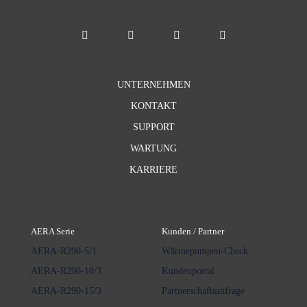
UNTERNEHMEN
KONTAKT
SUPPORT
WARTUNG
KARRIERE
AERA Serie
Kunden / Partner
AERA-R290-5/1
Wärmepumpen-Check
AERA-R290-10/3
Kundenportal
AERA-R290-15/3
Partnerschaftsanfrage